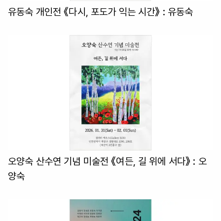
유동숙 개인전 《다시, 포도가 익는 시간》
: 유동숙
오양숙 산수연 기념 미술전 《여든, 길 위에 서다》
: 오
양숙