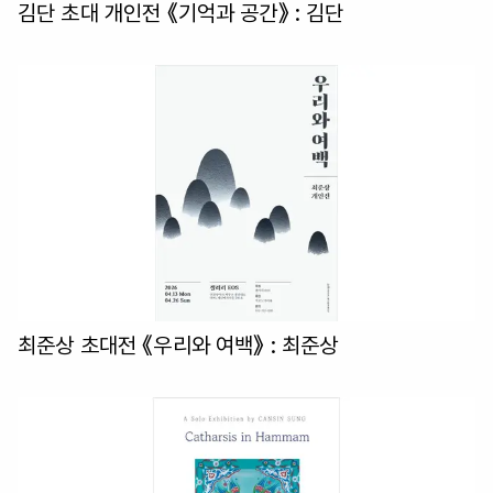
김단 초대 개인전 《기억과 공간》
: 김단
최준상 초대전 《우리와 여백》
: 최준상