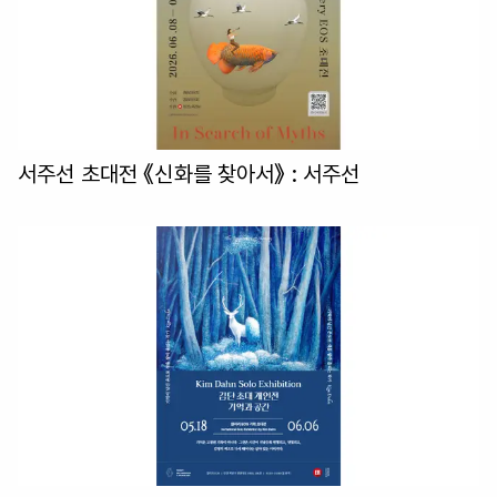
서주선 초대전 《신화를 찾아서》
: 서주선