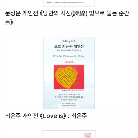
문성운 개인전 《낭만의 시선(詩線) 빛으로 물든 순간
들》
최은주 개인전 《Love is》
: 최은주